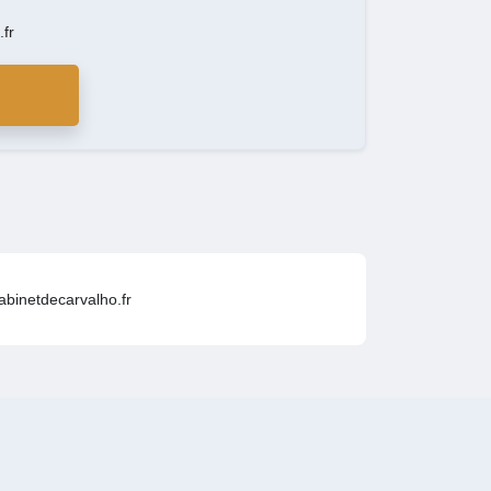
fr
binetdecarvalho.fr