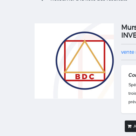
Murs
INV
vente
Com
Spé
tro
pré
Aj