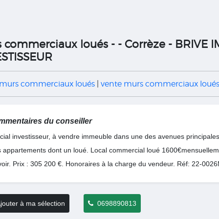
 commerciaux loués - - Corrèze - BRIVE
ESTISSEUR
 murs commerciaux loués
|
vente murs commerciaux loués
mentaires du conseiller
cial investisseur, à vendre immeuble dans une des avenues principal
is appartements dont un loué. Local commercial loué 1600€mensuelleme
voir. Prix : 305 200 €. Honoraires à la charge du vendeur. Réf: 22-002
outer à ma sélection
0698890813