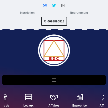
Inscription
Recrutement
0698890813
nds de
Locaux
Affaires
Entreprise
Affair