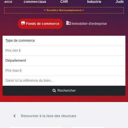
mmerce
commerciaux
CHR
Industrie
Judicia
Fonds de commerce
Immobilier d'entreprise
Rechercher
Retourner à la liste des résultats