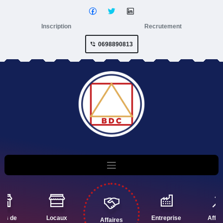
Inscription
Recrutement
0698890813
nds de
Locaux
Entreprise
Affai
Affaires