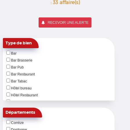
: 33 affaire(s)
RECEVOIR UNE ALERTE
Type de bien
Bar
Bar Brasserie
Bar Pub
Bar Restaurant
Bar Tabac
Hôtel bureau
Hôtel Restaurant
Parc Résidentiel de Loisir
Pizzeria
Départements
Restaurant
Corrèze
Restauration rapide
Dordogne