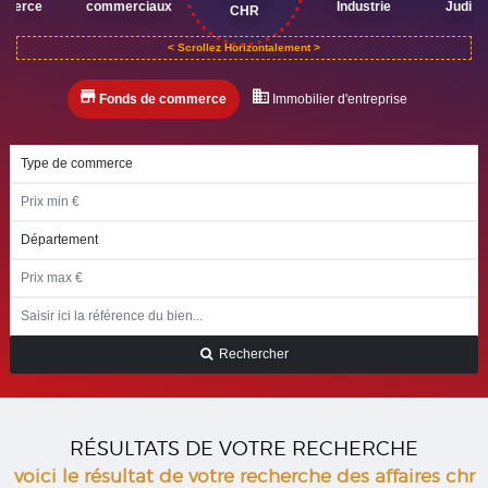
mmerce
commerciaux
Industrie
Judici
CHR
Fonds de commerce
Immobilier d'entreprise
Rechercher
RÉSULTATS DE VOTRE RECHERCHE
voici le résultat de votre recherche des affaires chr