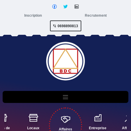
Inscription
Recrutement
0698890813
nds de
Locaux
Entreprise
Affai
Affaires