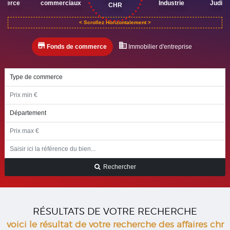
mmerce
commerciaux
Industrie
Judici
CHR
Fonds de commerce
Immobilier d'entreprise
Rechercher
RÉSULTATS DE VOTRE RECHERCHE
voici le résultat de votre recherche des affaires chr