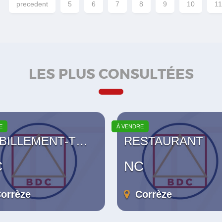
precedent
5
6
7
8
9
10
11
LES PLUS CONSULTÉES
E
À VENDRE
ILLEMENT-TEXTILE
RESTAURANT
C
NC
orrèze
Corrèze