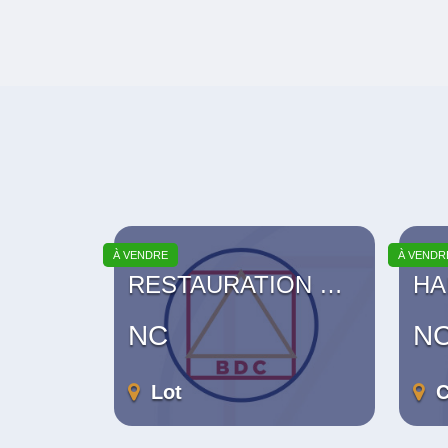
À VENDRE
À VENDR
RESTAURATION RAPIDE
HAB
NC
N
Lot
C