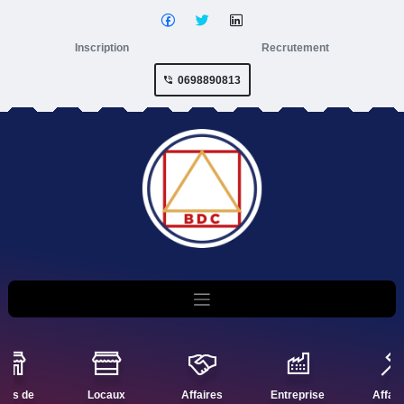
Inscription
Recrutement
0698890813
nds de
Locaux
Affaires
Entreprise
Affair