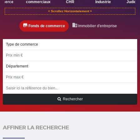
mmerce
commerciaux
CHR
Industrie
Judicia
Fonds de commerce
Immobilier d'entreprise
Rechercher
AFFINER LA RECHERCHE