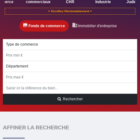
mmerce
commerciaux
CHR
Industrie
Judicia
Fonds de commerce
Immobilier d'entreprise
Rechercher
AFFINER LA RECHERCHE