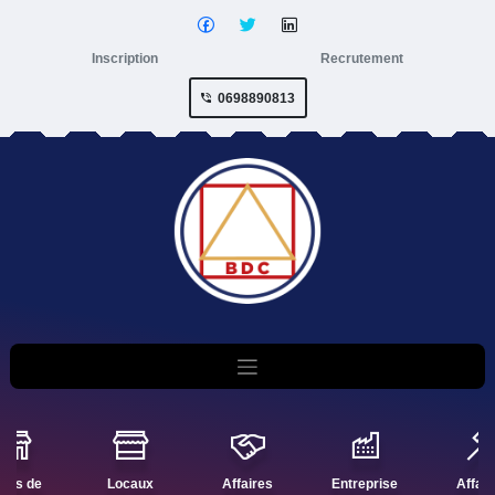
Inscription
Recrutement
0698890813
nds de
Locaux
Affaires
Entreprise
Affair