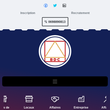
Inscription
Recrutement
0698890813
nds de
Locaux
Affaires
Entreprise
Affair