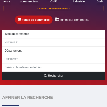
mmerce
commerciaux
CHR
Industrie
Judicia
Fonds de commerce
Immobilier d'entreprise
Rechercher
AFFINER LA RECHERCHE