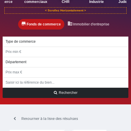
mmerce
commerciaux
CHR
Industrie
Judicia
Fonds de commerce
Immobilier d'entreprise
Rechercher
Retourner à la liste des résultats