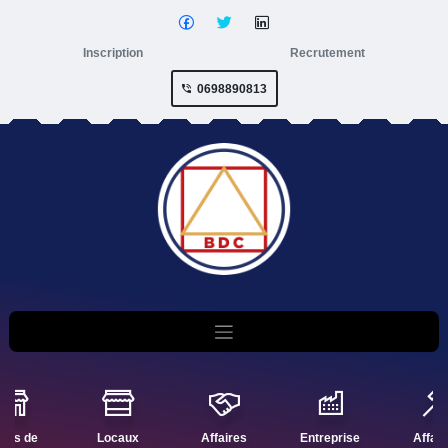
Inscription
Recrutement
0698890813
nds de
Locaux
Affaires
Entreprise
Affair